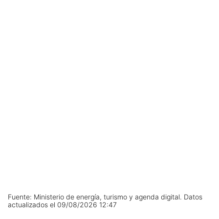
Leaflet
| ©
OpenStreetMap
contributors ©
CARTO
Fuente: Ministerio de energía, turismo y agenda digital.
Datos
+
actualizados el
09/08/2026 12:47