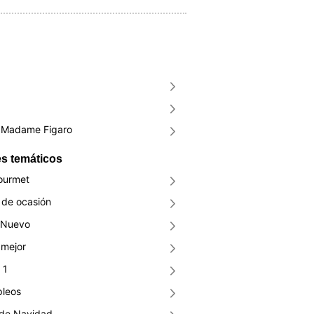
Madame Figaro
s temáticos
ourmet
de ocasión
 Nuevo
mejor
 1
pleos
 de Navidad