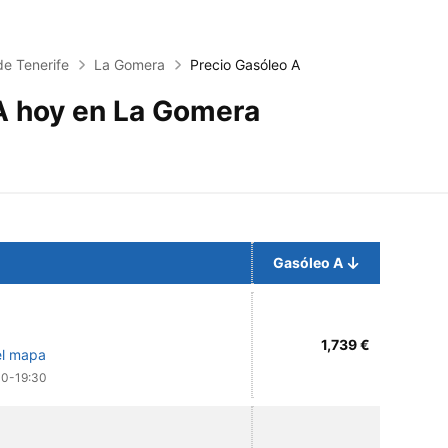
de Tenerife
La Gomera
Precio Gasóleo A
A hoy en La Gomera
Gasóleo A
1,739 €
el mapa
00-19:30