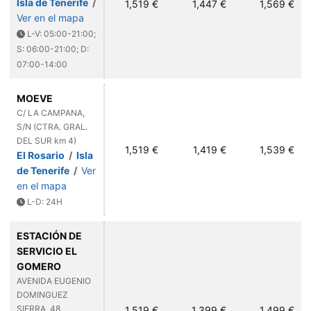
Isla de Tenerife
/
1,519 €
1,447 €
1,569 €
Ver en el mapa
L-V: 05:00-21:00;
S: 06:00-21:00; D:
07:00-14:00
MOEVE
C/ LA CAMPANA,
S/N (CTRA. GRAL.
DEL SUR km 4)
1,519 €
1,419 €
1,539 €
El Rosario
/
Isla
de Tenerife
/
Ver
en el mapa
L-D: 24H
ESTACIÓN DE
SERVICIO EL
GOMERO
AVENIDA EUGENIO
DOMINGUEZ
SIERRA, 48
1,519 €
1,399 €
1,499 €